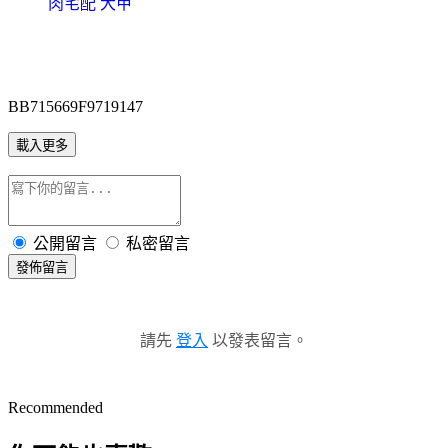
肉宅配 大甲
BB715669F9719147
載入更多
公開留言
私密留言
發佈留言
請先
登入
以發表留言。
Recommended