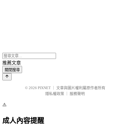
推薦文章
關閉搜尋
© 2026
PIXNET
｜
文章與圖片權利屬原作者所有
隱私權政策
｜
服務聲明
⚠️
成人內容提醒