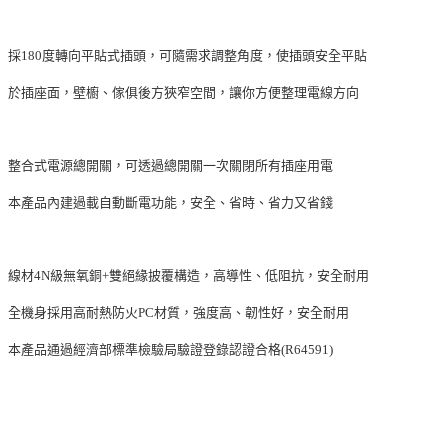
採180度轉向平貼式插頭，可隨需求調整角度，使插頭安全平貼
於插座面，壁櫥、傢俱後方狹窄空間，讓你方便整理電線方向
整合式電源總開關，可透過總開關一次關閉所有插座用電
本產品內建過載自動斷電功能，安全、省時、省力又省錢
線材4N級無氧銅+雙絕緣披覆構造，高導性、低阻抗，安全耐用
全機身採用高耐熱防火PC材質，強度高、韌性好，安全耐用
本產品通過經濟部標準檢驗局驗證登錄認證合格(R64591)