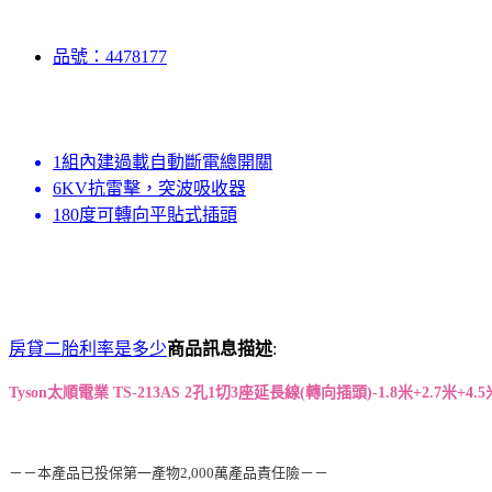
品號：4478177
1組內建過載自動斷電總開關
6KV抗雷擊，突波吸收器
180度可轉向平貼式插頭
房貸二胎利率是多少
商品訊息描述
:
Tyson太順電業 TS-213AS 2孔1切3座延長線(轉向插頭)-1.8米+2.7米+4.5
－－本產品已投保第一產物2,000萬產品責任險－－