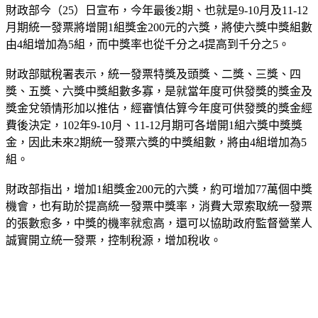
財政部今（25）日宣布，今年最後2期、也就是9-10月及11-12
月期統一發票將增開1組獎金200元的六獎，將使六獎中獎組數
由4組增加為5組，而中獎率也從千分之4提高到千分之5。
財政部賦稅署表示，統一發票特獎及頭獎、二獎、三獎、四
獎、五獎、六獎中獎組數多寡，是就當年度可供發獎的獎金及
獎金兌領情形加以推估，經審慎估算今年度可供發獎的獎金經
費後決定，102年9-10月、11-12月期可各增開1組六獎中獎獎
金，因此未來2期統一發票六獎的中獎組數，將由4組增加為5
組。
財政部指出，增加1組獎金200元的六獎，約可增加77萬個中獎
機會，也有助於提高統一發票中獎率，消費大眾索取統一發票
的張數愈多，中獎的機率就愈高，還可以協助政府監督營業人
誠實開立統一發票，控制稅源，增加稅收。