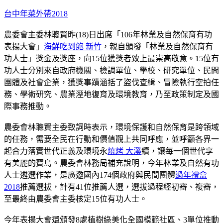
台中年菜外帶2018
農委會主委林聰賢昨(18)日出席「106年林業及自然保育有功
表揚大會」
海鮮吃到飽 新竹
，親自頒發「林業及自然保育有
功人士」獎金及獎座，向15位獲獎者致上最崇高敬意。15位有
功人士分別來自政府機關、檢調單位、學校、研究單位、民間
團體及社會企業，獲獎事蹟涵括了盜伐查緝、冒險執行空拍任
務、學術研究、農業溼地復育及環境教育，乃至政策制定及國
際事務推動。
農委會林聰賢主委致詞時表示，環境保護和自然保育是跨領域
的任務，需要全民在行動和價值觀上共同呼應，並呼籲各界一
起合力落實世代正義及環境永
燒烤 大溪
續，讓每一個世代享
有美麗的寶島。農委會林務局補充說明，今年林業及自然有功
人士遴選作業，是廣邀國內174個政府與民間團體
過年禮盒
2018
推薦選拔，計有41位推薦人選，選拔過程經初審、複審，
至最終由農委會主委核定15位有功人士。
今年表揚大會還頒發8處植樹綠美化全國模範社區、3單位推動