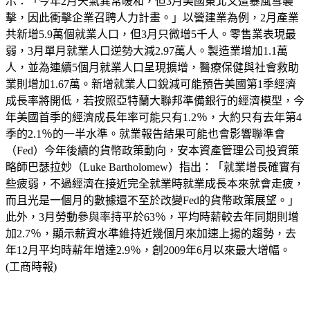
示：「今年2月天氣異常暖和，但3月美國東北又遭暴風雪襲
擊，因此衝擊企業召聘人力計畫。」以營建業為例，2月產業
共新增5.9萬個就業人口，但3月只微增5千人。零售業表現最
弱，3月單月就業人口逆勢大減2.97萬人。製造業增加1.1萬
人，並為連續5個月就業人口呈現擴增，醫療保健與社會救助
業則增加1.67萬。新增就業人口銳減可能預告美國第1季經濟
成長率將開低，若按照亞特蘭大聯邦準備銀行的經濟模型，今
年美國首季的經濟成長年率可能只有1.2％，大約只有去年第4
季的2.1％的一半水準。就業報告結果可能也會影響聯準會
（Fed）今年後續的貨幣政策動向，安本資產管理公司投資策
略師巴瑟拉妙（Luke Bartholomew）指出：「就業增長確實有
些疲弱，不過經濟在接近完全就業時就業成長本來就會走疲，
而且光是一個月的數據還不至於改變Fed的貨幣政策展望。」
此外，3月勞動參與率持平於63％，平均時薪較去年同期則增
加2.7％，顯示薪資水準維持近幾個月來加速上揚的趨勢，去
年12月平均時薪年增達2.9％，創2009年6月以來最大增幅。
(工商時報)