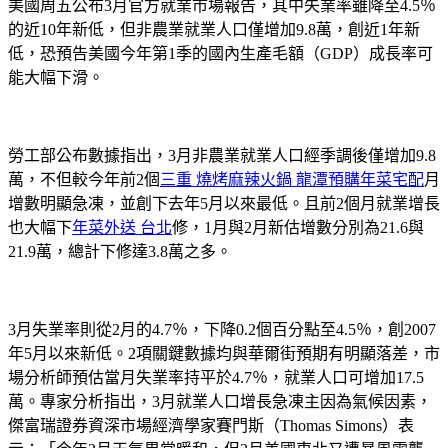
美國周五公布3月官方就業市場報告，其中失業率雖降至4.5％
的近10年新低，但非農業就業人口僅增加9.8萬，創近1年新
低，恐預告美國今年第1季的國內生產毛額（GDP）成長率可
能大幅下滑。
勞工部公布數據指出，3月非農業就業人口經季調後僅增加9.8
萬，不但較今年前2個
三重 燒烤
麻辣火鍋 龍潭
預購年菜宅配
月
增數明顯急凍，並創下去年5月以來最低。且前2個月就業增長
也大幅下
年菜外送 台北
修，1月與2月新估增數分別為21.6與
21.9萬，總計下修達3.8萬之多。
3月失業率則從2月的4.7％，下降0.2個百分點至4.5％，創2007
年5月以來新低。2項關鍵數據均與華爾街預期有明顯落差，市
場分析師預估當月失業率持平於4.7％，就業人口可增加17.5
萬。專家分析指出，3月就業人口增長急凍主因為氣候因素，
傑富瑞證券資深市場經濟學家賽門斯（Thomas Simons）表